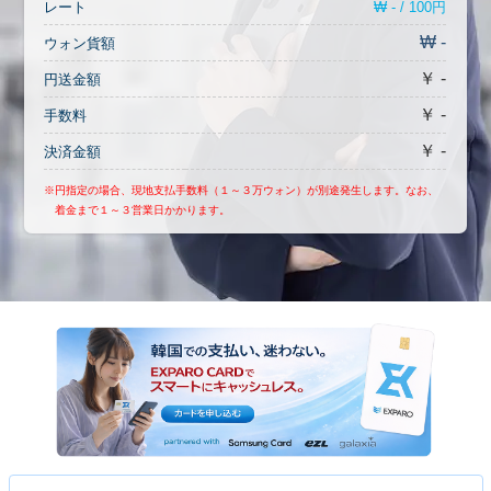
₩ - / 100円
レート
₩ -
ウォン貨額
￥ -
円送金額
￥ -
手数料
￥ -
決済金額
※円指定の場合、現地支払手数料（１～３万ウォン）が別途発生します。なお、
着金まで１～３営業日かかります。