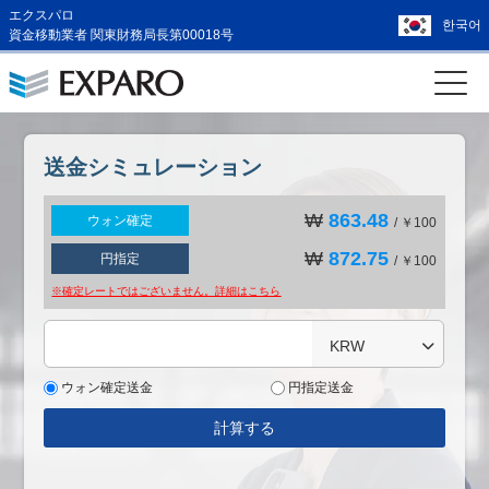
エクスパロ
한국어
資金移動業者 関東財務局長第00018号
送金シミュレーション
₩
863.48
ウォン確定
/ ￥100
₩
872.75
円指定
/ ￥100
※確定レートではございません。詳細は
こちら
KRW
ウォン確定送金
円指定送金
計算する