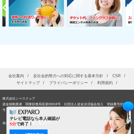
会社案内
反社会的勢力への対応に関する基本方針
CSR
サイトマップ
プライバシーポリシー
利用規約
株式会社シースクェア
資金移動業者 関東財務局長第00018号 社団法人資金決済協会加入 登録番号00363
号
テレビ電話なら本人確認が
為替情報やお得な情報も配信中!!
5分
で終了！