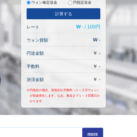
ウォン確定送金
円指定送金
計算する
₩ - / 100円
レート
₩ -
ウォン貨額
￥ -
円送金額
￥ -
手数料
￥ -
決済金額
※円指定の場合、現地支払手数料（１～３万ウォン）
が別途発生します。なお、着金まで１～３営業日か
かります。
more