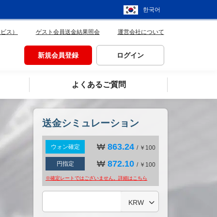
한국어
ービス）
ゲスト会員送金結果照会
運営会社について
新規会員登録
ログイン
よくあるご質問
送金シミュレーション
₩
863.24
ウォン確定
/ ￥100
₩
872.10
円指定
/ ￥100
※確定レートではございません。詳細は
こちら
KRW