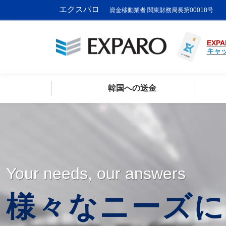
エクスパロ
資金移動業者 関東財務局長第00018号
EXPA
キャ
韓国への送金
Your needs, our answers
様々なニーズに