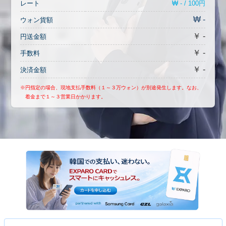
₩ - / 100円
レート
₩ -
ウォン貨額
￥ -
円送金額
￥ -
手数料
￥ -
決済金額
※円指定の場合、現地支払手数料（１～３万ウォン）が別途発生します。なお、
着金まで１～３営業日かかります。