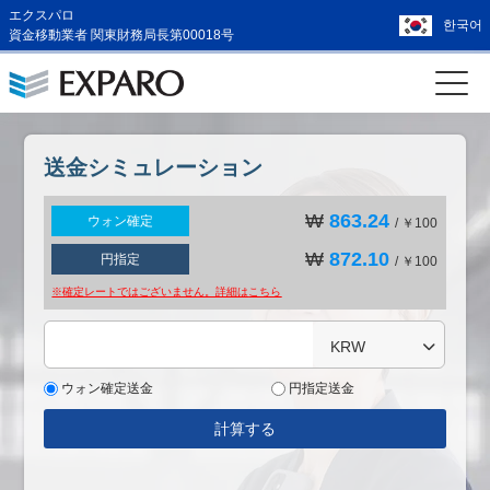
エクスパロ
한국어
資金移動業者 関東財務局長第00018号
送金シミュレーション
₩
863.24
ウォン確定
/ ￥100
₩
872.10
円指定
/ ￥100
※確定レートではございません。詳細は
こちら
KRW
ウォン確定送金
円指定送金
計算する