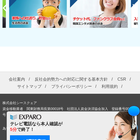
会社案内
反社会的勢力への対応に関する基本方針
CSR
サイトマップ
プライバシーポリシー
利用規約
株式会社シースクェア
資金移動業者 関東財務局長第00018号 社団法人資金決済協会加入 登録番号00363
号
テレビ電話なら本人確認が
為替情報やお得な情報も配信中!!
5分
で終了！