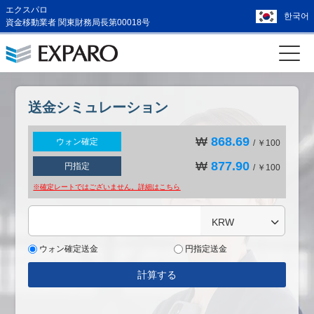
エクスパロ
한국어
資金移動業者 関東財務局長第00018号
送金シミュレーション
₩
868.69
ウォン確定
/ ￥100
₩
877.90
円指定
/ ￥100
※確定レートではございません。詳細は
こちら
KRW
ウォン確定送金
円指定送金
計算する