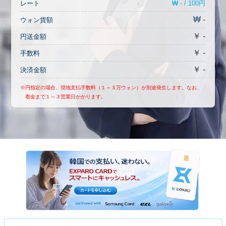
₩ - / 100円
レート
₩ -
ウォン貨額
￥ -
円送金額
￥ -
手数料
￥ -
決済金額
※円指定の場合、現地支払手数料（１～３万ウォン）が別途発生します。なお、
着金まで１～３営業日かかります。