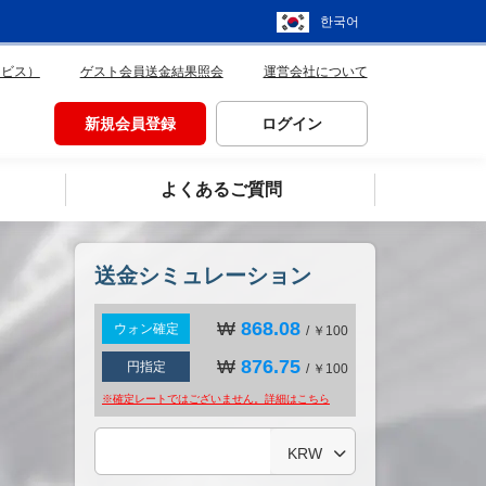
한국어
ービス）
ゲスト会員送金結果照会
運営会社について
新規会員登録
ログイン
よくあるご質問
送金シミュレーション
₩
868.08
ウォン確定
/ ￥100
₩
876.75
円指定
/ ￥100
※確定レートではございません。詳細は
こちら
KRW