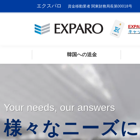
エクスパロ
資金移動業者 関東財務局長第00018号
EXPA
キャ
韓国への送金
Your needs, our answers
様々なニーズに