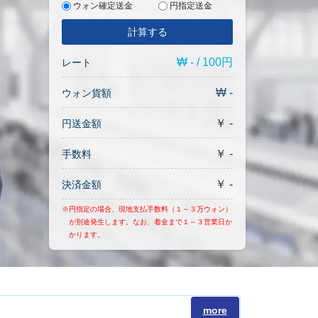
ウォン確定送金
円指定送金
計算する
₩ - / 100円
レート
₩ -
ウォン貨額
￥ -
円送金額
￥ -
手数料
￥ -
決済金額
※円指定の場合、現地支払手数料（１～３万ウォン）
が別途発生します。なお、着金まで１～３営業日か
かります。
more