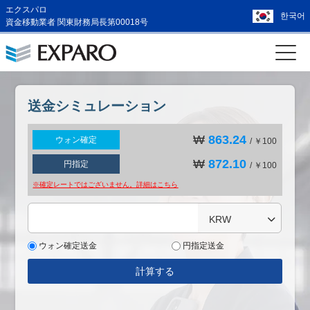
エクスパロ
한국어
資金移動業者 関東財務局長第00018号
送金シミュレーション
₩
863.24
ウォン確定
/ ￥100
₩
872.10
円指定
/ ￥100
※確定レートではございません。詳細は
こちら
KRW
ウォン確定送金
円指定送金
計算する