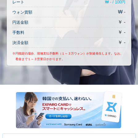
₩ - / 100円
レート
₩ -
ウォン貨額
￥ -
円送金額
￥ -
手数料
￥ -
決済金額
※円指定の場合、現地支払手数料（１～３万ウォン）が別途発生します。なお、
着金まで１～３営業日かかります。