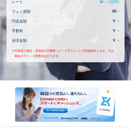
₩ - / 100円
レート
₩ -
ウォン貨額
￥ -
円送金額
￥ -
手数料
￥ -
決済金額
※円指定の場合、現地支払手数料（１～３万ウォン）が別途発生します。なお、
着金まで１～３営業日かかります。