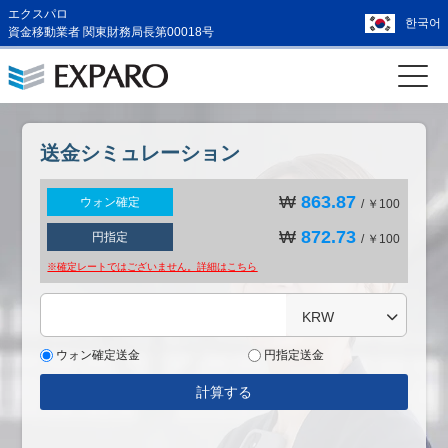
エクスパロ
한국어
資金移動業者 関東財務局長第00018号
送金シミュレーション
₩
863.87
ウォン確定
/ ￥100
₩
872.73
円指定
/ ￥100
※確定レートではございません。詳細は
こちら
KRW
ウォン確定送金
円指定送金
計算する