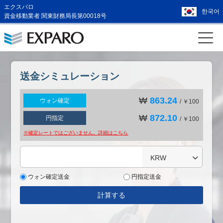
エクスパロ
한국어
資金移動業者 関東財務局長第00018号
送金シミュレーション
₩
863.24
ウォン確定
/ ￥100
₩
872.10
円指定
/ ￥100
※確定レートではございません。詳細は
こちら
KRW
ウォン確定送金
円指定送金
計算する