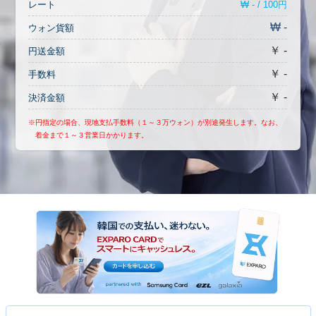
₩ - / 100円
レート
₩ -
ウォン貨額
￥ -
円送金額
￥ -
手数料
￥ -
決済金額
※円指定の場合、現地支払手数料（１～３万ウォン）が別途発生します。なお、
着金まで１～３営業日かかります。