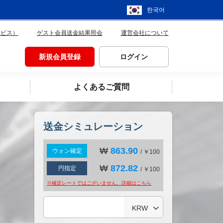
한국어
ービス）
ゲスト会員送金結果照会
運営会社について
新規会員登録
ログイン
よくあるご質問
送金シミュレーション
₩
863.90
ウォン確定
/ ￥100
₩
872.82
円指定
/ ￥100
※確定レートではございません。詳細は
こちら
KRW