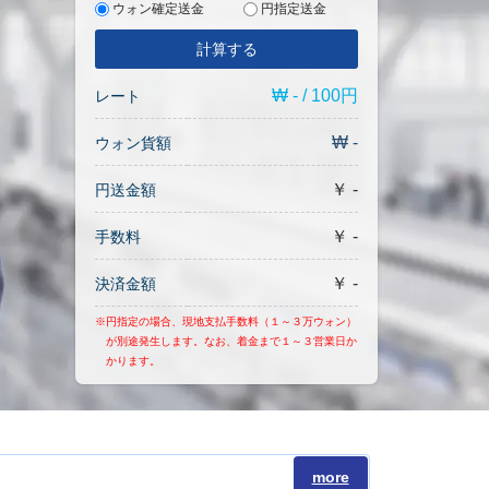
ウォン確定送金
円指定送金
計算する
₩ - / 100円
レート
₩ -
ウォン貨額
￥ -
円送金額
￥ -
手数料
￥ -
決済金額
※円指定の場合、現地支払手数料（１～３万ウォン）
が別途発生します。なお、着金まで１～３営業日か
かります。
more