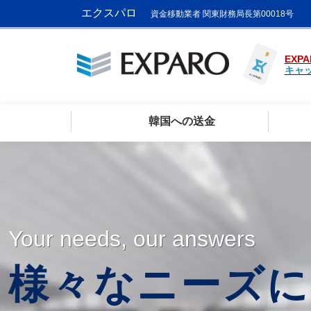
エクスパロ
資金移動業者 関東財務局長第00018号
EXPA
キャ
韓国への送金
Your needs, our answers
様々なニーズに