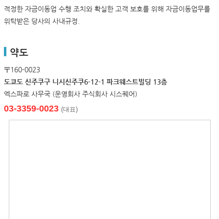
적정한 자금이동업 수행 조치와 확실한 고객 보호를 위해 자금이동업무를
위탁받은 당사의 사내규정.
약도
〒160-0023
도쿄도 신주쿠구 니시신주쿠6-12-1 파크웨스트빌딩 13층
엑스파로 사무국 (운영회사 주식회사 시스퀘어)
03-3359-0023
(대표)