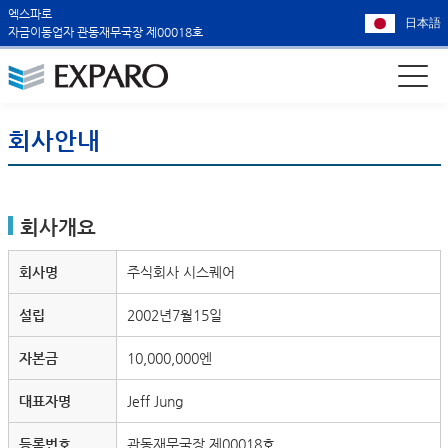
엑스파로
日本語
자금이동업자 관동재무국장 제00018호
회사안내
회사개요
회사명
주식회사 시스퀘어
설립
2002년7월15일
자본금
10,000,000엔
대표자명
Jeff Jung
등록번호
관동재무국장 제00018호