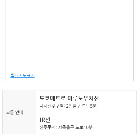
확대지도표시
도쿄메트로 마루노우치선
니시신주쿠역: 2번출구 도보5분
교통 안내
JR선
신주쿠역: 서쪽출구 도보10분