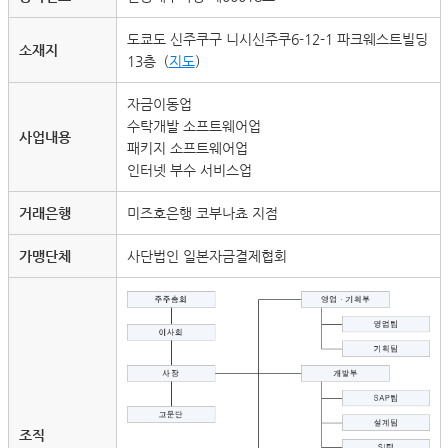
도쿄도 신주쿠구 니시신주쿠6-12-1 파크웨스트빌딩
소재지
13층（
지도
）
자금이동업
수탁개발 소프트웨어업
사업내용
패키지 소프트웨어업
인터넷 부수 서비스업
거래은행
미즈호은행 코부나쵸 지점
가맹단체
사단법인 일본자금결제협회
조직