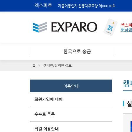
엑스파로
자금이동업자 관동재무국장 제00018호
엑스파
현금
한국으로 송금
홈
캠페인/유익한 정보
캠
이용안내
회원가입에 대해
실
수수료 목록
회원 이용안내