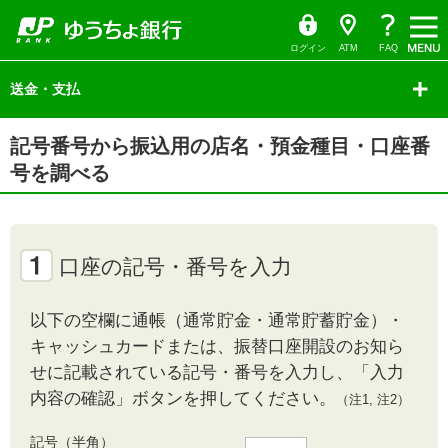
ゆ
（別
ペ
ヘ
メ
本
サ
ヘ
う
ウ
ー
ッ
イ
文
イ
ッ
ち
ィ
ょ
ン
ジ
ダ
ン
へ
ド
ダ
ダ
ド
の
へ
メ
メ
の
イ
ウ
ログイン
ATM
FAQ
レ
で
先
ニ
ニ
先
ク
開
サ
頭
ュ
ュ
頭
ト
く）
イ
送金・支払
で
ー
ー
で
ド
す
へ
へ
す
メ
ニ
本
ュ
記号番号から振込用の店名・預金種目・口座番
文
ー
の
の
号を調べる
先
先
頭
頭
で
で
す
す
口座の記号・番号を入力
以下の空欄に通帳（通常貯金・通常貯蓄貯金）・
キャッシュカードまたは、振替口座開設のお知ら
せに記載されている記号・番号を入力し、「入力
内容の確認」ボタンを押してください。
（注1, 注2）
記号（半角）