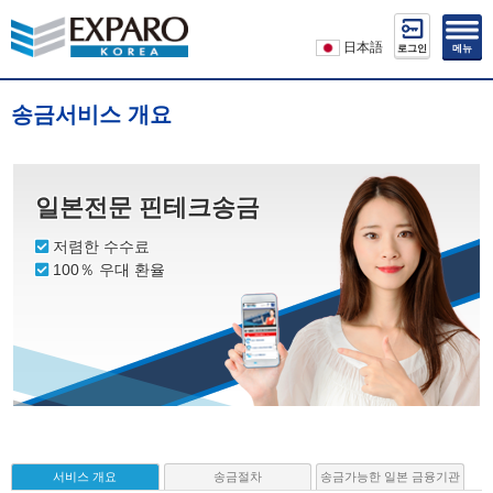
日本語
로그인
메뉴
송금서비스 개요
일본전문 핀테크송금
저렴한 수수료
100％ 우대 환율
서비스 개요
송금절차
송금가능한 일본 금융기관