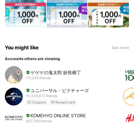
You might like
See more
Accounts others are viewing
ゲゲゲの鬼太郎 妖怪横丁
111,249 friends
ユニバーサル・ピクチャーズ
15,335,472 friends
Coupons
Reward card
KOMEHYO ONLINE STORE
637,769 friends