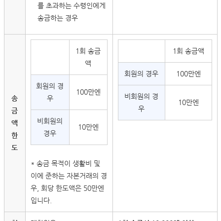
를 초과하는 수령인에게
송금하는 경우
1회 송금
1회 송금액
액
회원의 경우
100만엔
회원의 경
100만엔
비회원의 경
송
우
10만엔
우
금
비회원의
액
10만엔
경우
한
도
* 송금 목적이 생활비 및
이에 준하는 자본거래의 경
우, 회당 한도액은 50만엔
입니다.