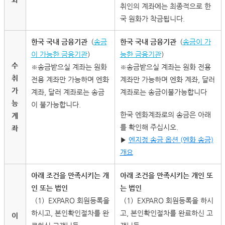
취인의 계좌에는 최종적으로 한
국 원화가 착금됩니다.
한국 국내 금융기관
（
송금
한국 국내 금융기관
（
송금이 가
이 가능한 금융기관
）
능한 금융기관
）
수
※송금받으실 계좌는 원화
※송금받으실 계좌는 원화 전용
취
전용 계좌만 가능하며 엔화
계좌만 가능하며 엔화 계좌, 달러
가
계좌, 달러 계좌로는 송금
계좌로는 송금이불가능합니다
능
이 불가능합니다.
한국 엔화계좌로의 송금은 아래
계
를 확인해 주십시오.
좌
▶
엔지정 송금 옵션 (엔화 송금)
개요
아래 조건을 만족시키는 개
아래 조건을 만족시키는 개인 또
인 또는 법인
는 법인
（1）EXPARO 회원등록을
（1）EXPARO 회원등록을 하시
하시고, 본인확인절차를 완
고, 본인확인절차를 완료하신 고
이