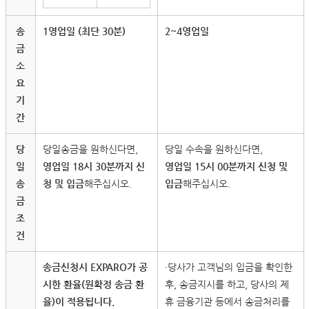
송
1영업일 (최단 30분)
2~4영업일
금
소
요
기
간
당
당일송금을 원하신다면,
당일 수속을 원하신다면,
일
영업일 18시 30분까지 신
영업일 15시 00분까지 신청 및
송
청 및 입금
해주십시오.
입금
해주십시오.
금
조
건
송금신청시 EXPARO가 공
・당사가 고객님의 입금을 확인한
시한 환율(원확정 송금 환
후, 송금지시를 하고, 당사의 제
율)이 적용됩니다.
휴 금융기관 등에서 송금처리를