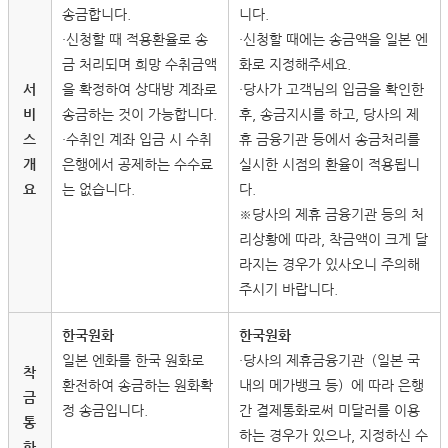
송금합니다.
니다.
・신청할 때 적용환율로 송
・신청할 때에는 송금액을 일본 엔
금 처리되며 희망 수취금액
화로 지정해주세요.
서
을 확정하여 상대방 계좌로
・당사가 고객님의 입금을 확인한
비
송금하는 것이 가능합니다.
후, 송금지시를 하고, 당사의 제
스
・수취인 계좌 입금 시 수취
휴 금융기관 등에서 송금처리를
개
은행에서 공제하는 수수료
실시한 시점의 환율이 적용됩니
요
는 없습니다.
다.
※당사의 제휴 금융기관 등의 처
리상황에 따라, 착금액이 크게 달
라지는 경우가 있사오니 주의해
주시기 바랍니다.
한국원화
한국원화
일본 엔화를 한국 원화로
・당사의 제휴금융기관（일본 국
착
환전하여 송금하는 원화확
내의 메가뱅크 등）에 따라 은행
금
정 송금입니다.
간 결제통화로써 미달러를 이용
통
하는 경우가 있으나, 지정하신 수
화