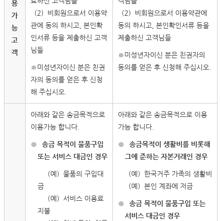
료하신 고객님들
객님들
용
（2）비회원으로서 이용약
（2）비회원으로서 이용약관에
가
관에 동의 하시고, 본인확
동의 하시고, 본인확인서류 등을
능
인서류 등을 제출하신 고객
제출하신 고객님들
고
님들
객
※미성년자이신 분은 친권자의
※미성년자이신 분은 친권
동의를 얻은 후 신청해 주십시오.
자의 동의를 얻은 후 신청
해 주십시오.
아래와 같은 송금목적으로
아래와 같은 송금목적으로 이용
이용가능 합니다.
가능 합니다.
●
송금 목적이 물품구입
●
송금목적이 생활비를 비롯해
또는 서비스 대금인 경우
그에 준하는 자본거래인 경우
（예）물품의 구입대
（예）한국거주 가족의 생활비
금
（예）본인 계좌에 저금
（예）서비스 이용료
●
송금 목적이 물품구입 또는
지불
서비스 대금인 경우