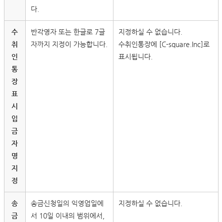
다.
수
반각영자 또는 한글로 7글
지정하실 수 없습니다.
취
자까지 지정이 가능합니다.
수취인통장에 [C-square.Inc]로
인
표시됩니다.
통
장
표
시
입
금
자
명
지
정
송
송금신청일의 익영업일에
지정하실 수 없습니다.
금
서 10일 이내의 범위에서,