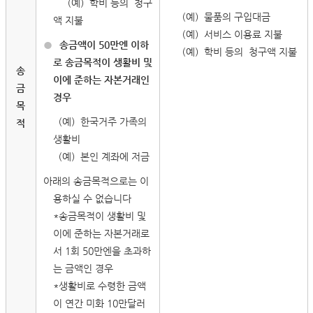
（예）학비 등의 청구
（예）물품의 구입대금
액 지불
（예）서비스 이용료 지불
●
송금액이 50만엔 이하
（예）학비 등의 청구액 지불
로 송금목적이 생활비 및
송
이에 준하는 자본거래인
금
경우
목
（예）한국거주 가족의
적
생활비
（예）본인 계좌에 저금
아래의 송금목적으로는 이
용하실 수 없습니다
*송금목적이 생활비 및
이에 준하는 자본거래로
서 1회 50만엔을 초과하
는 금액인 경우
*생활비로 수령한 금액
이 연간 미화 10만달러