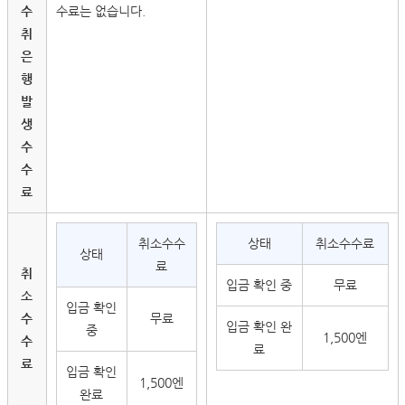
수
수료는 없습니다.
취
은
행
발
생
수
수
료
취소수수
상태
취소수수료
상태
료
취
입금 확인 중
무료
소
입금 확인
수
무료
입금 확인 완
중
1,500엔
수
료
료
입금 확인
1,500엔
완료