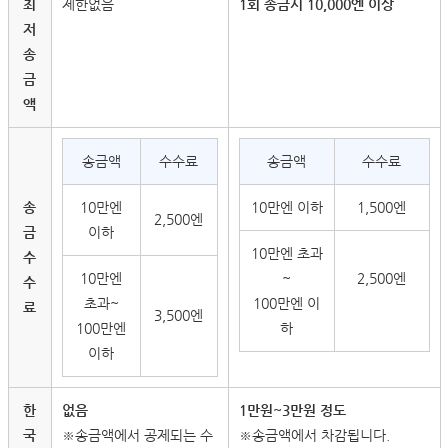
최
제한없음
1회 송금시 10,000엔 이상
저
송
금
액
송금액
수수료
송금액
수수료
송
10만엔
10만엔 이하
1,500엔
2,500엔
금
이하
10만엔 초과
수
10만엔
~
2,500엔
수
초과~
100만엔 이
료
3,500엔
100만엔
하
이하
한
없음
1만원~3만원 정도
국
※송금액에서 공제되는 수
※송금액에서 차감됩니다.