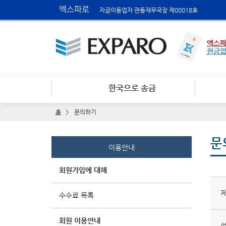
엑스파로
자금이동업자 관동재무국장 제00018호
엑스파
현금
한국으로 송금
홈
문의하기
문
이용안내
회원가입에 대해
제
수수료 목록
회원 이용안내
성