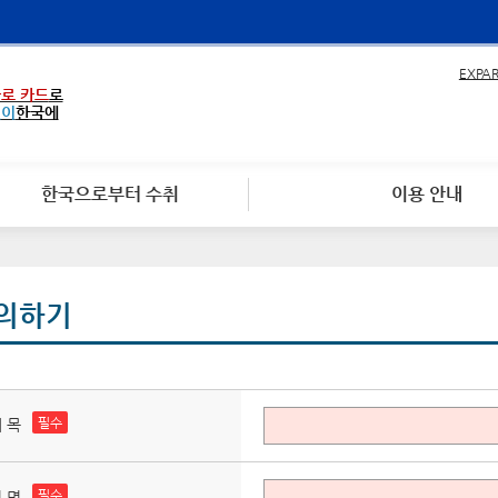
EXPA
로 카드
로
없이
한국에
한국으로부터 수취
이용 안내
의하기
필수
 목
필수
 명