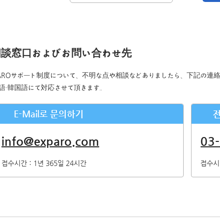
문의를 통해 취득한 개인정보를 위탁하지 않습니다.
표시대상 개인정보의 개시 및 문의 창구에 대해
본인의 요구에따라 본사가 보유하고있는 표시대상 개인정보의 이용목적의 통지, 개시
相談窓口およびお問い合わせ先
제3자에게 제공의 정지에 따릅니다.
PAROサポート制度について、不明な点や相談などありましたら、下記の連
주식회사 시스퀘어 개인정보 문의창구
語・韓国語にて対応させて頂きます。
〒160-0023 도쿄도 신주쿠구 니시신주쿠6-12-1 파크웨스트빌딩 13층
메일：info@c-square.co.jp
E-Mail로 문의하기
（접수시간은 평일 9시～17시30분이며, 연말연시 및 여름휴가철은 포함되지 
info@exparo.com
03
개인정보를 입력하는데 따르는 주의사항
성명, 연락처 등 개인정보를 기입하지 않는 경우 문의에 회신이 되지않는 경우가
접수시간：1년 365일 24시간
접수시
본인을 쉽게 인식할 수 없는 방법에 따른 개인정보의 취득
쿠키나 웹비콘 등을 이용해서 본인을 쉽게 인식할 수 없는 방법에 따른 개인정