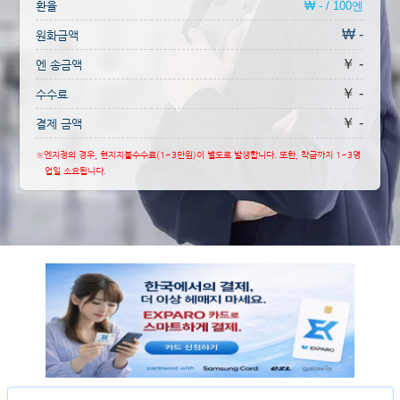
환율
₩ - / 100엔
₩ -
원화금액
￥ -
엔 송금액
￥ -
수수료
￥ -
결제 금액
※엔지정의 경우, 현지지불수수료(1~3만원)이 별도로 발생합니다. 또한, 착금까지 1~3영
업일 소요됩니다.