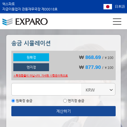
엑스파로
日本語
자금이동업자 관동재무국장 제00018호
송금 시뮬레이션
₩
868.69
원확정
/ ￥100
₩
877.90
엔지정
/ ￥100
※확정환율이 아닙니다. 자세한 사항은
이쪽으로
KRW
원확정 송금
엔지정 송금
계산하기