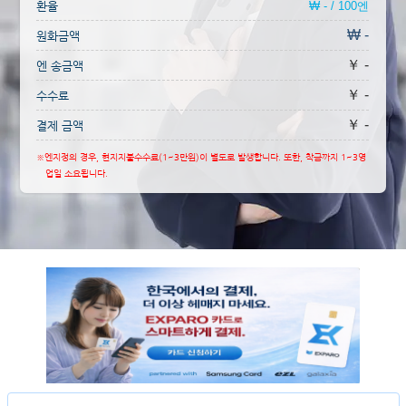
환율
₩ - / 100엔
₩ -
원화금액
￥ -
엔 송금액
￥ -
수수료
￥ -
결제 금액
※엔지정의 경우, 현지지불수수료(1~3만원)이 별도로 발생합니다. 또한, 착금까지 1~3영
업일 소요됩니다.