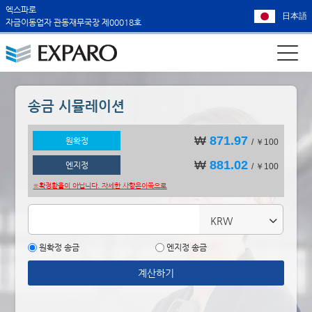
엑스파로
日本語
자금이동업자 관동재무국장 제00018호
송금 시뮬레이션
₩
871.97
원확정
/ ￥100
₩
881.02
엔지정
/ ￥100
※확정환율이 아닙니다. 자세한 사항은
이쪽으로
KRW
원확정 송금
엔지정 송금
계산하기