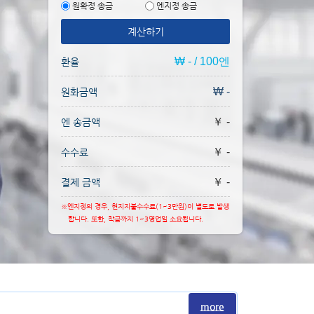
원확정 송금
엔지정 송금
계산하기
₩ - / 100엔
환율
₩ -
원화금액
￥ -
엔 송금액
￥ -
수수료
￥ -
결제 금액
※엔지정의 경우, 현지지불수수료(1~3만원)이 별도로 발생
합니다. 또한, 착금까지 1~3영업일 소요됩니다.
more