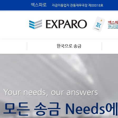
엑스파로
자금이동업자 관동재무국장 제00018호
엑스파
현금
한국으로 송금
Your needs, our answers
모든 송금 Needs