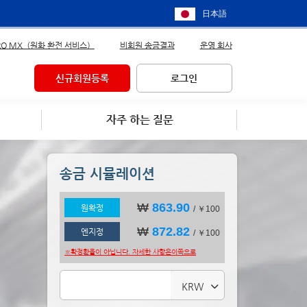
日本語
RO MX（원화 환전 서비스）
비회원 송금결과
운영 회사
신규회원등록
로그인
자주 하는 질문
송금 시뮬레이션
₩
863.90
원확정
/ ￥100
₩
872.82
엔지정
/ ￥100
※확정환율이 아닙니다. 자세한 사항은
이쪽으로
KRW