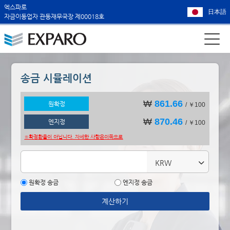
엑스파로
日本語
자금이동업자 관동재무국장 제00018호
송금 시뮬레이션
₩
861.66
원확정
/ ￥100
₩
870.46
엔지정
/ ￥100
※확정환율이 아닙니다. 자세한 사항은
이쪽으로
KRW
원확정 송금
엔지정 송금
계산하기