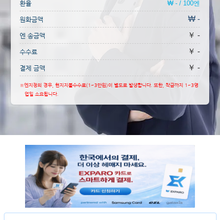
환율
₩ - / 100엔
₩ -
원화금액
￥ -
엔 송금액
￥ -
수수료
￥ -
결제 금액
※엔지정의 경우, 현지지불수수료(1~3만원)이 별도로 발생합니다. 또한, 착금까지 1~3영
업일 소요됩니다.