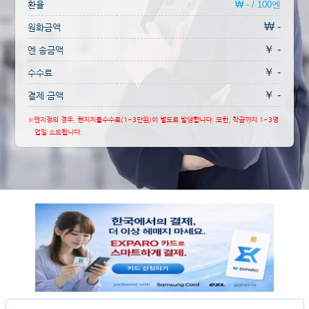
환율
₩ - / 100엔
₩ -
원화금액
￥ -
엔 송금액
￥ -
수수료
￥ -
결제 금액
※엔지정의 경우, 현지지불수수료(1~3만원)이 별도로 발생합니다. 또한, 착금까지 1~3영
업일 소요됩니다.