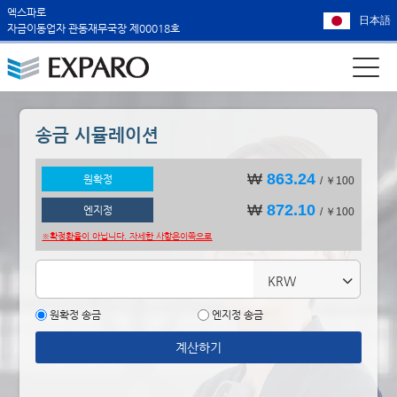
엑스파로
日本語
자금이동업자 관동재무국장 제00018호
송금 시뮬레이션
₩
863.24
원확정
/ ￥100
₩
872.10
엔지정
/ ￥100
※확정환율이 아닙니다. 자세한 사항은
이쪽으로
KRW
원확정 송금
엔지정 송금
계산하기