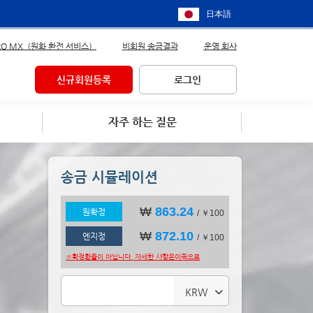
日本語
RO MX（원화 환전 서비스）
비회원 송금결과
운영 회사
신규회원등록
로그인
자주 하는 질문
송금 시뮬레이션
₩
863.24
원확정
/ ￥100
₩
872.10
엔지정
/ ￥100
※확정환율이 아닙니다. 자세한 사항은
이쪽으로
KRW