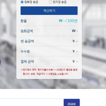
원확정 송금
엔지정 송금
계산하기
₩ - / 100엔
환율
₩ -
원화금액
￥ -
엔 송금액
￥ -
수수료
￥ -
결제 금액
※엔지정의 경우, 현지지불수수료(1~3만원)이 별도로 발생
합니다. 또한, 착금까지 1~3영업일 소요됩니다.
more