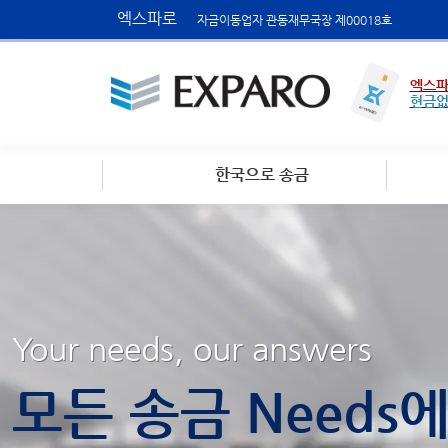
엑스파로
자금이동업자 관동재무국장 제00018호
엑스파
현금
한국으로 송금
Your needs, our answers
모든 송금 Needs