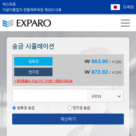
엑스파로
日本語
자금이동업자 관동재무국장 제00018호
송금 시뮬레이션
₩
863.90
원확정
/ ￥100
₩
872.82
엔지정
/ ￥100
※확정환율이 아닙니다. 자세한 사항은
이쪽으로
KRW
원확정 송금
엔지정 송금
계산하기