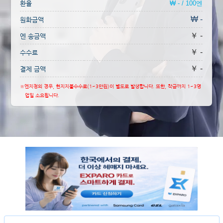
환율
₩ - / 100엔
₩ -
원화금액
￥ -
엔 송금액
￥ -
수수료
￥ -
결제 금액
※엔지정의 경우, 현지지불수수료(1~3만원)이 별도로 발생합니다. 또한, 착금까지 1~3영
업일 소요됩니다.