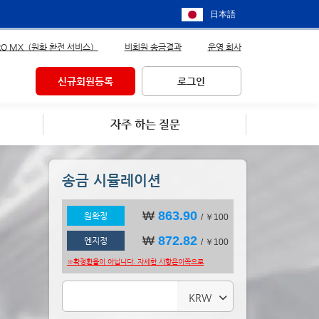
日本語
RO MX（원화 환전 서비스）
비회원 송금결과
운영 회사
신규회원등록
로그인
자주 하는 질문
송금 시뮬레이션
₩
863.90
원확정
/ ￥100
₩
872.82
엔지정
/ ￥100
※확정환율이 아닙니다. 자세한 사항은
이쪽으로
KRW