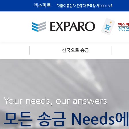
엑스파로
자금이동업자 관동재무국장 제00018호
엑스파
현금
한국으로 송금
Your needs, our answers
모든 송금 Needs