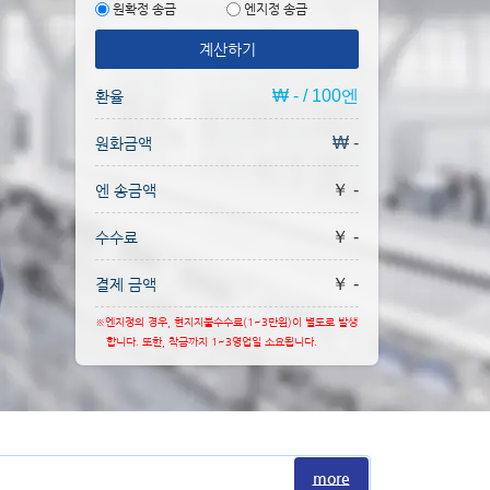
원확정 송금
엔지정 송금
계산하기
₩ - / 100엔
환율
₩ -
원화금액
￥ -
엔 송금액
￥ -
수수료
￥ -
결제 금액
※엔지정의 경우, 현지지불수수료(1~3만원)이 별도로 발생
합니다. 또한, 착금까지 1~3영업일 소요됩니다.
more