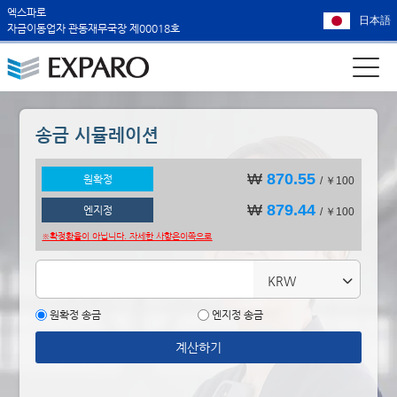
엑스파로
日本語
자금이동업자 관동재무국장 제00018호
송금 시뮬레이션
₩
870.55
원확정
/ ￥100
₩
879.44
엔지정
/ ￥100
※확정환율이 아닙니다. 자세한 사항은
이쪽으로
KRW
원확정 송금
엔지정 송금
계산하기