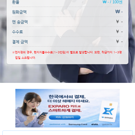
환율
₩ - / 100엔
₩ -
원화금액
￥ -
엔 송금액
￥ -
수수료
￥ -
결제 금액
※엔지정의 경우, 현지지불수수료(1~3만원)이 별도로 발생합니다. 또한, 착금까지 1~3영
업일 소요됩니다.