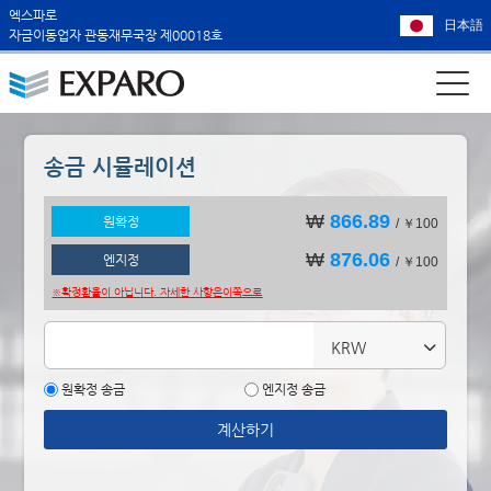
엑스파로
日本語
자금이동업자 관동재무국장 제00018호
송금 시뮬레이션
₩
866.89
원확정
/ ￥100
₩
876.06
엔지정
/ ￥100
※확정환율이 아닙니다. 자세한 사항은
이쪽으로
KRW
원확정 송금
엔지정 송금
계산하기