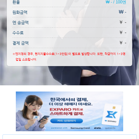
환율
₩ - / 100엔
₩ -
원화금액
￥ -
엔 송금액
￥ -
수수료
￥ -
결제 금액
※엔지정의 경우, 현지지불수수료(1~3만원)이 별도로 발생합니다. 또한, 착금까지 1~3영
업일 소요됩니다.