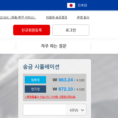
日本語
RO MX（원화 환전 서비스）
비회원 송금결과
운영 회사
신규회원등록
로그인
자주 하는 질문
송금 시뮬레이션
₩
863.24
원확정
/ ￥100
₩
872.10
엔지정
/ ￥100
※확정환율이 아닙니다. 자세한 사항은
이쪽으로
KRW