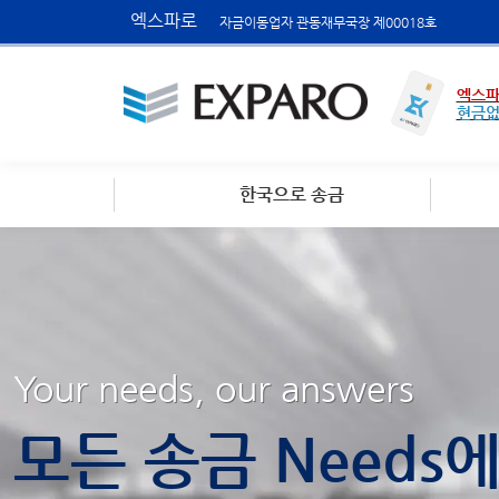
엑스파로
자금이동업자 관동재무국장 제00018호
엑스파
현금
한국으로 송금
Your needs, our answers
모든 송금 Needs