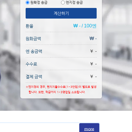
원확정 송금
엔지정 송금
계산하기
₩ - / 100엔
환율
₩ -
원화금액
￥ -
엔 송금액
￥ -
수수료
￥ -
결제 금액
※엔지정의 경우, 현지지불수수료(1~3만원)이 별도로 발생
합니다. 또한, 착금까지 1~3영업일 소요됩니다.
more