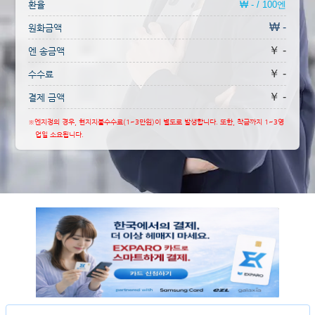
환율
₩ - / 100엔
₩ -
원화금액
￥ -
엔 송금액
￥ -
수수료
￥ -
결제 금액
※엔지정의 경우, 현지지불수수료(1~3만원)이 별도로 발생합니다. 또한, 착금까지 1~3영
업일 소요됩니다.