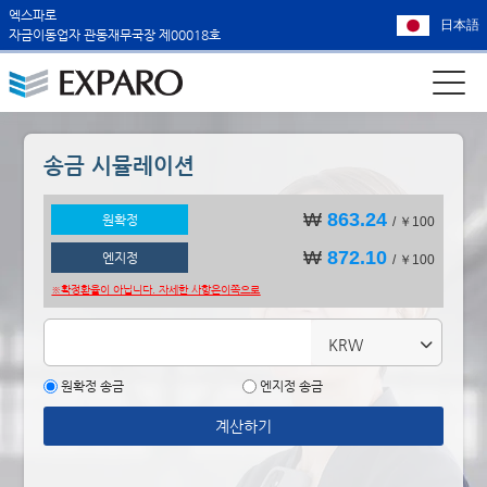
엑스파로
日本語
자금이동업자 관동재무국장 제00018호
송금 시뮬레이션
₩
863.24
원확정
/ ￥100
₩
872.10
엔지정
/ ￥100
※확정환율이 아닙니다. 자세한 사항은
이쪽으로
KRW
원확정 송금
엔지정 송금
계산하기