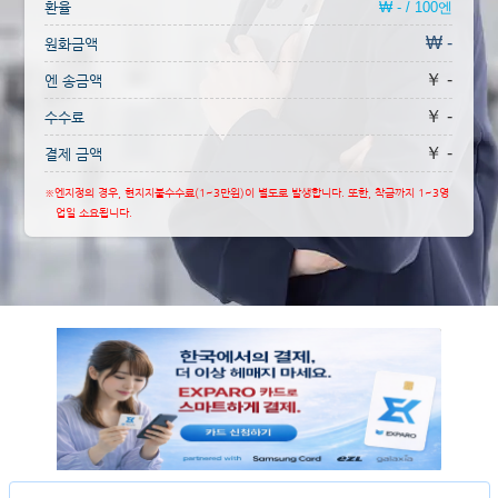
환율
₩ - / 100엔
₩ -
원화금액
￥ -
엔 송금액
￥ -
수수료
￥ -
결제 금액
※엔지정의 경우, 현지지불수수료(1~3만원)이 별도로 발생합니다. 또한, 착금까지 1~3영
업일 소요됩니다.