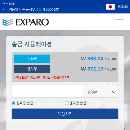
엑스파로
日本語
자금이동업자 관동재무국장 제00018호
송금 시뮬레이션
₩
863.24
원확정
/ ￥100
₩
872.10
엔지정
/ ￥100
※확정환율이 아닙니다. 자세한 사항은
이쪽으로
KRW
원확정 송금
엔지정 송금
계산하기