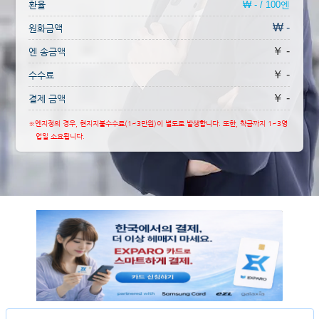
환율
₩ - / 100엔
₩ -
원화금액
￥ -
엔 송금액
￥ -
수수료
￥ -
결제 금액
※엔지정의 경우, 현지지불수수료(1~3만원)이 별도로 발생합니다. 또한, 착금까지 1~3영
업일 소요됩니다.