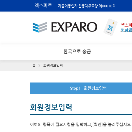
엑스파로
자금이동업자 관동재무국장 제00018호
엑스파
현금
한국으로 송금
홈
회원정보입력
Step1
회원정보입력
회원정보입력
이하의 항목에 필요사항을 입력하고,[확인]을 눌러주십시오