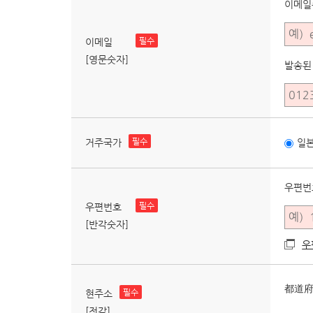
이메일
필수
이메일
[영문숫자]
발송된
필수
거주국가
일
우편번
필수
우편번호
[반각숫자]
우
都道府
필수
현주소
[전각]