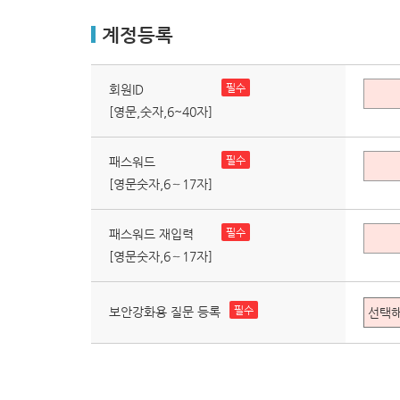
계정등록
필수
회원ID
[영문,숫자,6~40자]
필수
패스워드
[영문숫자,6～17자]
필수
패스워드 재입력
[영문숫자,6～17자]
필수
보안강화용 질문 등록