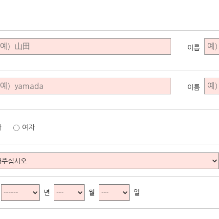
이름
이름
자
여자
년
월
일