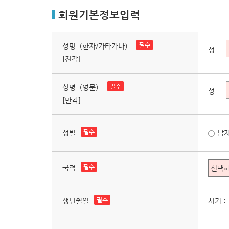
회원기본정보입력
필수
성명（한자/카타카나）
성
[전각]
필수
성명（영문）
성
[반각]
필수
성별
남
필수
국적
필수
서기：
생년월일