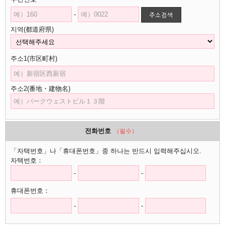
-
지역(都道府県)
주소1(市区町村)
주소2(番地・建物名)
전화번호
（필수）
「자택번호」나「휴대폰번호」중 하나는 반드시 입력해주십시오.
자택번호：
-
-
휴대폰번호：
-
-