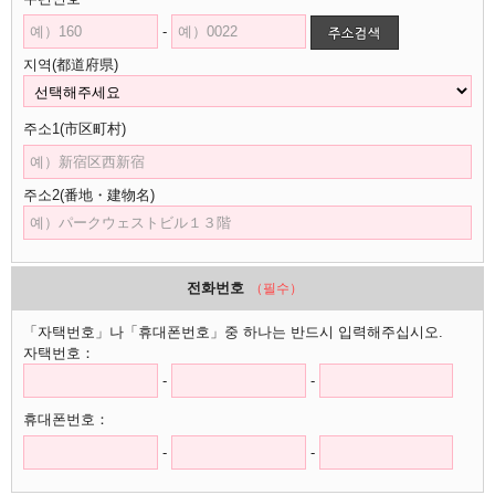
-
지역(都道府県)
주소1(市区町村)
주소2(番地・建物名)
전화번호
（필수）
「자택번호」나「휴대폰번호」중 하나는 반드시 입력해주십시오.
자택번호：
-
-
휴대폰번호：
-
-