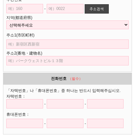
-
지역(都道府県)
주소1(市区町村)
주소2(番地・建物名)
전화번호
（필수）
「자택번호」나「휴대폰번호」중 하나는 반드시 입력해주십시오.
자택번호：
-
-
휴대폰번호：
-
-