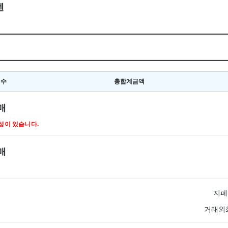
엔
매수
총합계금액
매
능성이 있습니다.
매
지폐
거래외