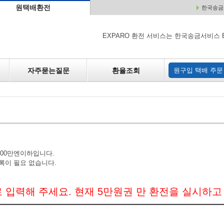
원택배환전
한국송금서
배
원매각
자주하는 질문
환율조회
원구입
EXPARO 환전 서비스는 한국송금서비스 
자주묻는질문
환율조회
원구입 택배 주문
200만엔이하입니다.
록이 필요 없습니다.
 입력해 주세요. 현재 5만원권 만 환전을 실시하고