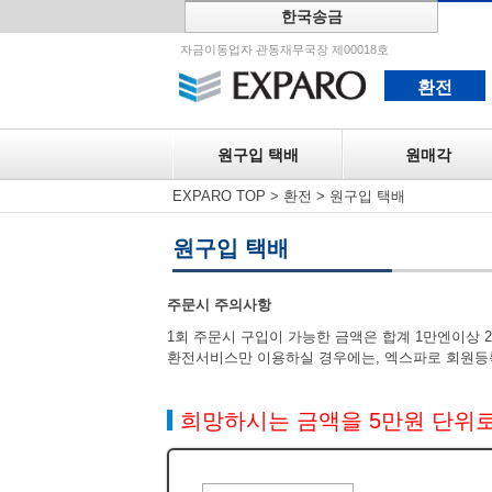
한국송금
원구입 택
자금이동업자 관동재무국장 제00018호
환전
원구입 택배
원매각
EXPARO TOP
>
환전
>
원구입 택배
원구입 택배
주문시 주의사항
1회 주문시 구입이 가능한 금액은 합계 1만엔이상 
환전서비스만 이용하실 경우에는, 엑스파로 회원등
희망하시는 금액을 5만원 단위로