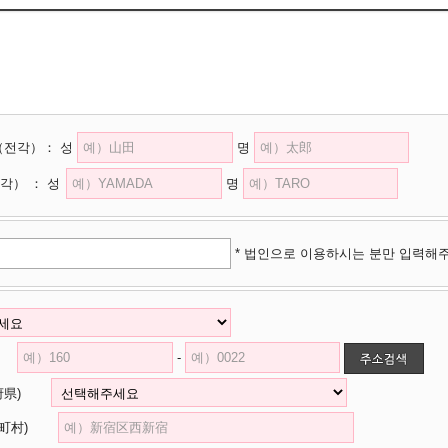
（전각）
：
성
명
각）
：
성
명
* 법인으로 이용하시는 분만 입력해
-
道府県)
市区町村)