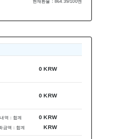
현재환율：864.39/100엔
0
KRW
0
KRW
0
KRW
내역：합계
KRW
화금액：합계