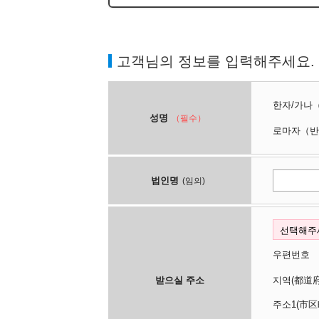
고객님의 정보를 입력해주세요.
한자/가나
성명
（필수）
로마자
（반
법인명
(임의)
우편번호
받으실 주소
지역(都
주소1(