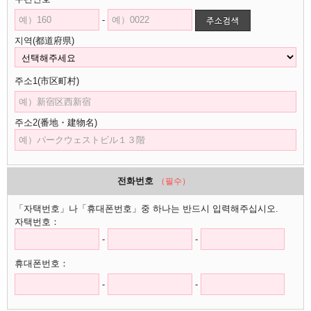
-
지역(都道府県)
주소1(市区町村)
주소2(番地・建物名)
전화번호
（필수）
「자택번호」나「휴대폰번호」중 하나는 반드시 입력해주십시오.
자택번호：
-
-
휴대폰번호：
-
-