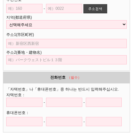
-
지역(都道府県)
주소1(市区町村)
주소2(番地・建物名)
전화번호
（필수）
「자택번호」나「휴대폰번호」중 하나는 반드시 입력해주십시오.
자택번호：
-
-
휴대폰번호：
-
-