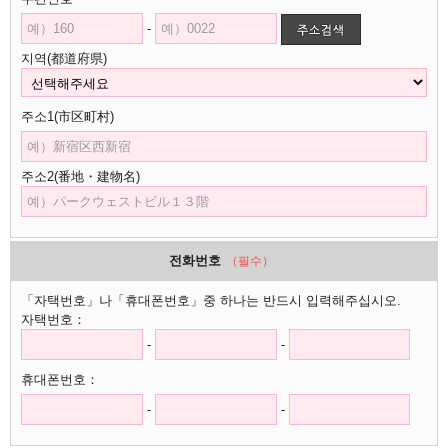
-
지역(都道府県)
주소1(市区町村)
주소2(番地・建物名)
전화번호
（필수）
「자택번호」나「휴대폰번호」중 하나는 반드시 입력해주십시오.
자택번호：
-
-
휴대폰번호：
-
-