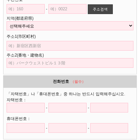
-
지역(都道府県)
주소1(市区町村)
주소2(番地・建物名)
전화번호
（필수）
「자택번호」나「휴대폰번호」중 하나는 반드시 입력해주십시오.
자택번호：
-
-
휴대폰번호：
-
-