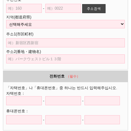
-
지역(都道府県)
주소1(市区町村)
주소2(番地・建物名)
전화번호
（필수）
「자택번호」나「휴대폰번호」중 하나는 반드시 입력해주십시오.
자택번호：
-
-
휴대폰번호：
-
-