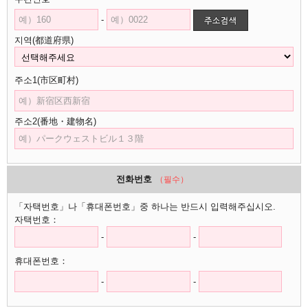
-
지역(都道府県)
주소1(市区町村)
주소2(番地・建物名)
전화번호
（필수）
「자택번호」나「휴대폰번호」중 하나는 반드시 입력해주십시오.
자택번호：
-
-
휴대폰번호：
-
-