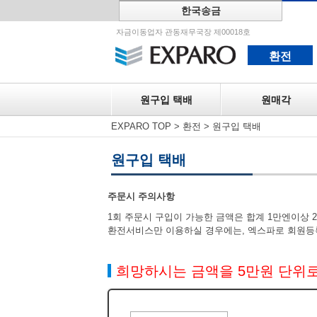
한국송금
원구입 택
자금이동업자 관동재무국장 제00018호
환전
원구입 택배
원매각
EXPARO TOP
>
환전
>
원구입 택배
원구입 택배
주문시 주의사항
1회 주문시 구입이 가능한 금액은 합계 1만엔이상 
환전서비스만 이용하실 경우에는, 엑스파로 회원등
희망하시는 금액을 5만원 단위로