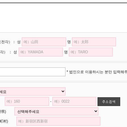
（전각）
：
성
명
각）
：
성
명
* 법인으로 이용하시는 분만 입력해
-
道府県)
市区町村)