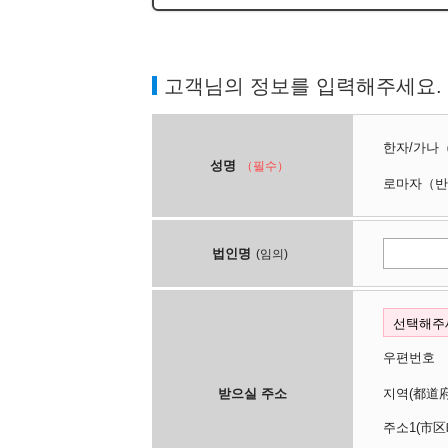
고객님의 정보를 입력해주세요.
한자/가나
성명
（필수）
로마자
（반
법인명
(임의)
우편번호
받으실 주소
지역(都
주소1(