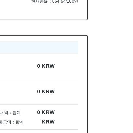
현재환율：864.54/100엔
0
KRW
0
KRW
0
KRW
내역：합계
KRW
화금액：합계