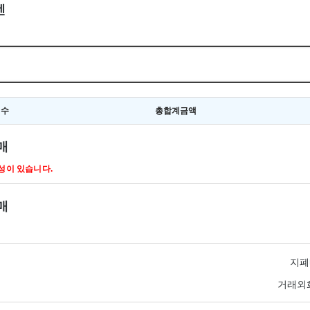
엔
매수
총합계금액
매
능성이 있습니다.
매
지폐
거래외