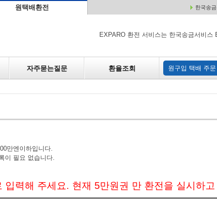
원택배환전
한국송금서
배
원매각
자주하는 질문
환율조회
원구입
EXPARO 환전 서비스는 한국송금서비스 
자주묻는질문
환율조회
원구입 택배 주문
200만엔이하입니다.
록이 필요 없습니다.
 입력해 주세요. 현재 5만원권 만 환전을 실시하고