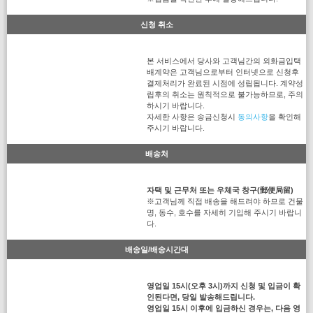
신청 취소
본 서비스에서 당사와 고객님간의 외화금입택
배계약은 고객님으로부터 인터넷으로 신청후
결제처리가 완료된 시점에 성립됩니다. 계약성
립후의 취소는 원칙적으로 불가능하므로, 주의
하시기 바랍니다.
자세한 사항은 송금신청시
동의사항
을 확인해
주시기 바랍니다.
배송처
자택 및 근무처 또는 우체국 창구(郵便局留)
※고객님께 직접 배송을 해드려야 하므로 건물
명, 동수, 호수를 자세히 기입해 주시기 바랍니
다.
배송일/배송시간대
영업일 15시(오후 3시)까지 신청 및 입금이 확
인된다면, 당일 발송해드립니다.
영업일 15시 이후에 입금하신 경우는, 다음 영