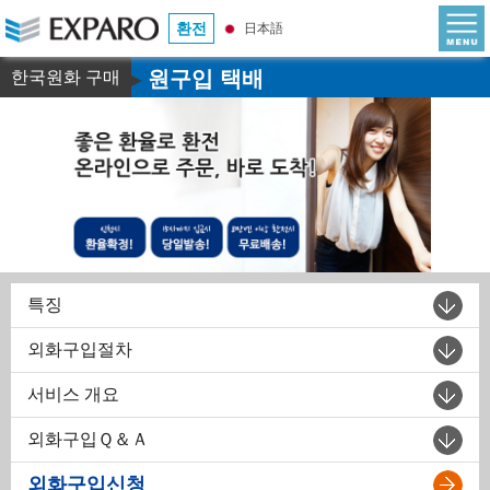
환전
日本語
원구입 택배
한국원화 구매
▶
특징
외화구입절차
서비스 개요
외화구입Ｑ＆Ａ
외화구입신청