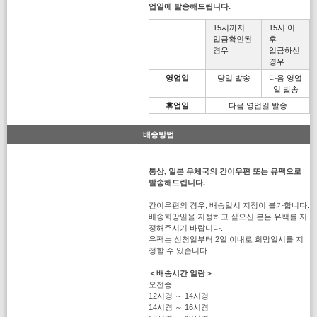
업일에 발송해드립니다.
15시까지
15시 이
입금확인된
후
경우
입금하신
경우
영업일
당일 발송
다음 영업
일 발송
휴업일
다음 영업일 발송
배송방법
통상, 일본 우체국의 간이우편 또는 유팩으로
발송해드립니다.
간이우편의 경우, 배송일시 지정이 불가합니다.
배송희망일을 지정하고 싶으신 분은 유팩를 지
정해주시기 바랍니다.
유팩는 신청일부터 2일 이내로 희망일시를 지
정할 수 있습니다.
＜배송시간 일람＞
오전중
12시경 ～ 14시경
14시경 ～ 16시경