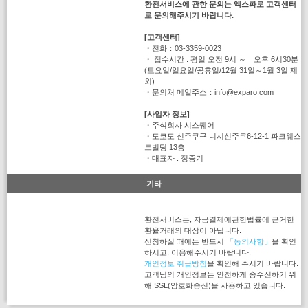
환전서비스에 관한 문의는 엑스파로 고객센터
로 문의해주시기 바랍니다.
[고객센터]
・전화：03-3359-0023
・ 접수시간 : 평일 오전 9시 ～ 오후 6시30분
(토요일/일요일/공휴일/12월 31일～1월 3일 제
외)
・문의처 메일주소：info@exparo.com
[사업자 정보]
・주식회사 시스퀘어
・도쿄도 신주쿠구 니시신주쿠6-12-1 파크웨스
트빌딩 13층
・대표자 : 정중기
기타
환전서비스는, 자금결제에관한법률에 근거한
환율거래의 대상이 아닙니다.
신청하실 때에는 반드시
「동의사항」
을 확인
하시고, 이용해주시기 바랍니다.
개인정보 취급방침
을 확인해 주시기 바랍니다.
고객님의 개인정보는 안전하게 송수신하기 위
해 SSL(암호화송신)을 사용하고 있습니다.