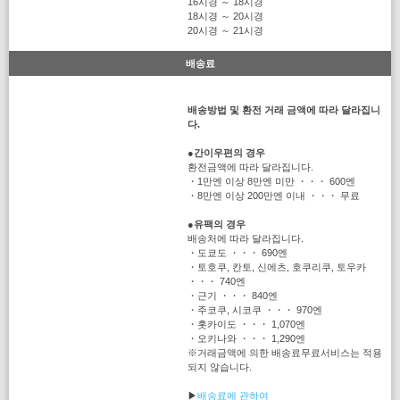
16시경 ～ 18시경
18시경 ～ 20시경
20시경 ～ 21시경
배송료
배송방법 및 환전 거래 금액에 따라 달라집니
다.
●
간이우편의 경우
환전금액에 따라 달라집니다.
・1만엔 이상 8만엔 미만 ・・・ 600엔
・8만엔 이상 200만엔 이내 ・・・ 무료
●
유팩의 경우
배송처에 따라 달라집니다.
・도쿄도 ・・・ 690엔
・토호쿠, 칸토, 신에츠, 호쿠리쿠, 토우카
・・・ 740엔
・근기 ・・・ 840엔
・주코쿠, 시코쿠 ・・・ 970엔
・홋카이도 ・・・ 1,070엔
・오키나와 ・・・ 1,290엔
※거래금액에 의한 배송료무료서비스는 적용
되지 않습니다.
▶
배송료에 관하여