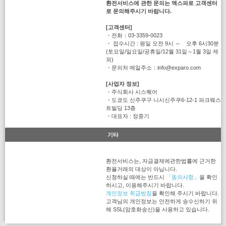
환전서비스에 관한 문의는 엑스파로 고객센터
로 문의해주시기 바랍니다.
[고객센터]
・전화：03-3359-0023
・ 접수시간 : 평일 오전 9시 ～ 오후 6시30분
(토요일/일요일/공휴일/12월 31일～1월 3일 제
외)
・문의처 메일주소：info@exparo.com
[사업자 정보]
・주식회사 시스퀘어
・도쿄도 신주쿠구 니시신주쿠6-12-1 파크웨스
트빌딩 13층
・대표자 : 정중기
기타
환전서비스는, 자금결제에관한법률에 근거한
환율거래의 대상이 아닙니다.
신청하실 때에는 반드시
「동의사항」
을 확인
하시고, 이용해주시기 바랍니다.
개인정보 취급방침
을 확인해 주시기 바랍니다.
고객님의 개인정보는 안전하게 송수신하기 위
해 SSL(암호화송신)을 사용하고 있습니다.