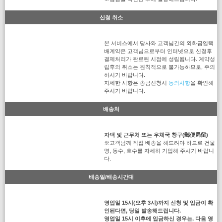
신청 취소
본 서비스에서 당사와 고객님간의 외화금입택
배계약은 고객님으로부터 인터넷으로 신청후
결제처리가 완료된 시점에 성립됩니다. 계약성
립후의 취소는 원칙적으로 불가능하므로, 주의
하시기 바랍니다.
자세한 사항은 송금신청시
동의사항
을 확인해
주시기 바랍니다.
배송처
자택 및 근무처 또는 우체국 창구(郵便局留)
※고객님께 직접 배송을 해드려야 하므로 건물
명, 동수, 호수를 자세히 기입해 주시기 바랍니
다.
배송일/배송시간대
영업일 15시(오후 3시)까지 신청 및 입금이 확
인된다면, 당일 발송해드립니다.
영업일 15시 이후에 입금하신 경우는, 다음 영