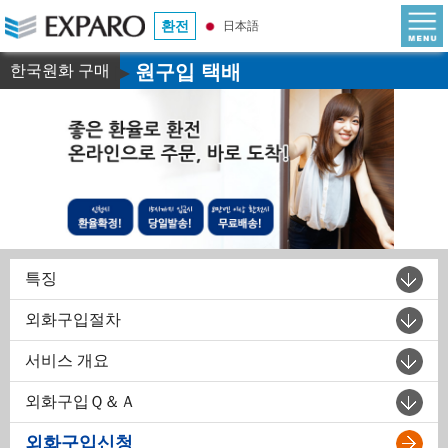
환전
日本語
원구입 택배
한국원화 구매
▶
특징
외화구입절차
서비스 개요
외화구입Ｑ＆Ａ
외화구입신청