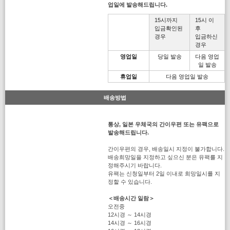
업일에 발송해드립니다.
15시까지
15시 이
입금확인된
후
경우
입금하신
경우
영업일
당일 발송
다음 영업
일 발송
휴업일
다음 영업일 발송
배송방법
통상, 일본 우체국의 간이우편 또는 유팩으로
발송해드립니다.
간이우편의 경우, 배송일시 지정이 불가합니다.
배송희망일을 지정하고 싶으신 분은 유팩를 지
정해주시기 바랍니다.
유팩는 신청일부터 2일 이내로 희망일시를 지
정할 수 있습니다.
＜배송시간 일람＞
오전중
12시경 ～ 14시경
14시경 ～ 16시경