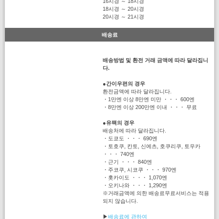
16시경 ～ 18시경
18시경 ～ 20시경
20시경 ～ 21시경
배송료
배송방법 및 환전 거래 금액에 따라 달라집니
다.
●
간이우편의 경우
환전금액에 따라 달라집니다.
・1만엔 이상 8만엔 미만 ・・・ 600엔
・8만엔 이상 200만엔 이내 ・・・ 무료
●
유팩의 경우
배송처에 따라 달라집니다.
・도쿄도 ・・・ 690엔
・토호쿠, 칸토, 신에츠, 호쿠리쿠, 토우카
・・・ 740엔
・근기 ・・・ 840엔
・주코쿠, 시코쿠 ・・・ 970엔
・홋카이도 ・・・ 1,070엔
・오키나와 ・・・ 1,290엔
※거래금액에 의한 배송료무료서비스는 적용
되지 않습니다.
▶
배송료에 관하여