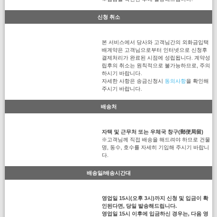
신청 취소
본 서비스에서 당사와 고객님간의 외화금입택
배계약은 고객님으로부터 인터넷으로 신청후
결제처리가 완료된 시점에 성립됩니다. 계약성
립후의 취소는 원칙적으로 불가능하므로, 주의
하시기 바랍니다.
자세한 사항은 송금신청시
동의사항
을 확인해
주시기 바랍니다.
배송처
자택 및 근무처 또는 우체국 창구(郵便局留)
※고객님께 직접 배송을 해드려야 하므로 건물
명, 동수, 호수를 자세히 기입해 주시기 바랍니
다.
배송일/배송시간대
영업일 15시(오후 3시)까지 신청 및 입금이 확
인된다면, 당일 발송해드립니다.
영업일 15시 이후에 입금하신 경우는, 다음 영