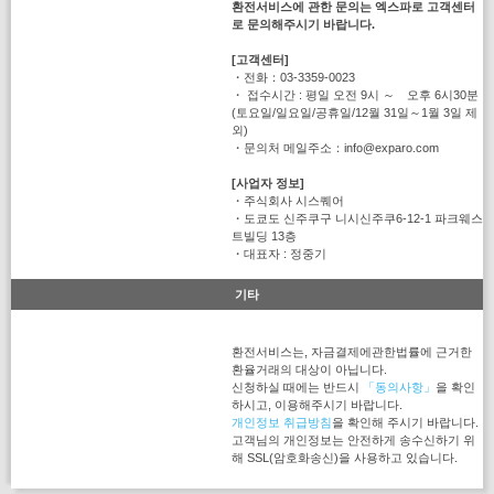
환전서비스에 관한 문의는 엑스파로 고객센터
로 문의해주시기 바랍니다.
[고객센터]
・전화：03-3359-0023
・ 접수시간 : 평일 오전 9시 ～ 오후 6시30분
(토요일/일요일/공휴일/12월 31일～1월 3일 제
외)
・문의처 메일주소：info@exparo.com
[사업자 정보]
・주식회사 시스퀘어
・도쿄도 신주쿠구 니시신주쿠6-12-1 파크웨스
트빌딩 13층
・대표자 : 정중기
기타
환전서비스는, 자금결제에관한법률에 근거한
환율거래의 대상이 아닙니다.
신청하실 때에는 반드시
「동의사항」
을 확인
하시고, 이용해주시기 바랍니다.
개인정보 취급방침
을 확인해 주시기 바랍니다.
고객님의 개인정보는 안전하게 송수신하기 위
해 SSL(암호화송신)을 사용하고 있습니다.