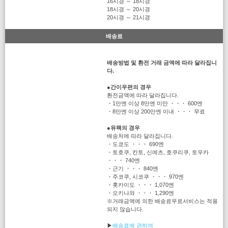
16시경 ～ 18시경
18시경 ～ 20시경
20시경 ～ 21시경
배송료
배송방법 및 환전 거래 금액에 따라 달라집니
다.
●
간이우편의 경우
환전금액에 따라 달라집니다.
・1만엔 이상 8만엔 미만 ・・・ 600엔
・8만엔 이상 200만엔 이내 ・・・ 무료
●
유팩의 경우
배송처에 따라 달라집니다.
・도쿄도 ・・・ 690엔
・토호쿠, 칸토, 신에츠, 호쿠리쿠, 토우카
・・・ 740엔
・근기 ・・・ 840엔
・주코쿠, 시코쿠 ・・・ 970엔
・홋카이도 ・・・ 1,070엔
・오키나와 ・・・ 1,290엔
※거래금액에 의한 배송료무료서비스는 적용
되지 않습니다.
▶
배송료에 관하여