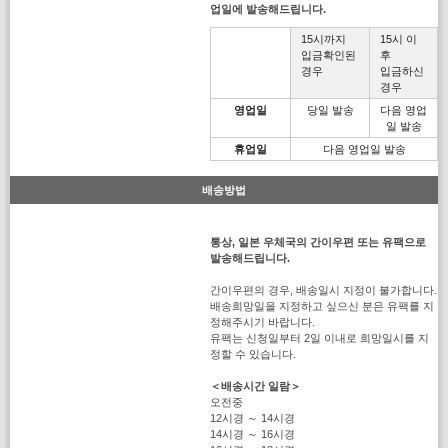
업일에 발송해드립니다.
15시까지
15시 이
입금확인된
후
경우
입금하신
경우
영업일
당일 발송
다음 영업
일 발송
휴업일
다음 영업일 발송
배송방법
통상, 일본 우체국의 간이우편 또는 유팩으로
발송해드립니다.
간이우편의 경우, 배송일시 지정이 불가합니다.
배송희망일을 지정하고 싶으신 분은 유팩를 지
정해주시기 바랍니다.
유팩는 신청일부터 2일 이내로 희망일시를 지
정할 수 있습니다.
＜배송시간 일람＞
오전중
12시경 ～ 14시경
14시경 ～ 16시경