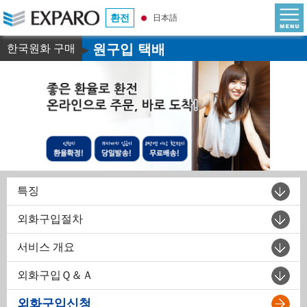
환전
日本語
원구입 택배
한국원화 구매
▶
특징
외화구입절차
서비스 개요
외화구입Ｑ＆Ａ
외화구입신청