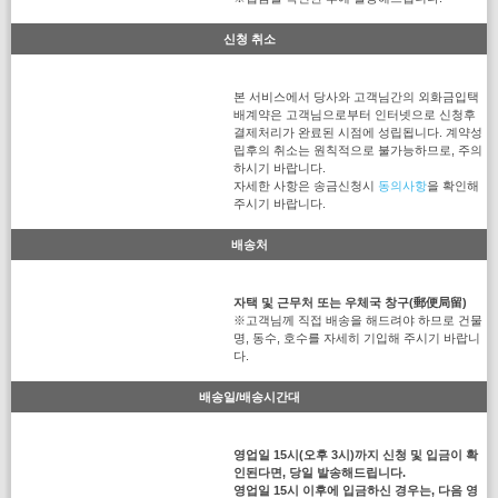
신청 취소
본 서비스에서 당사와 고객님간의 외화금입택
배계약은 고객님으로부터 인터넷으로 신청후
결제처리가 완료된 시점에 성립됩니다. 계약성
립후의 취소는 원칙적으로 불가능하므로, 주의
하시기 바랍니다.
자세한 사항은 송금신청시
동의사항
을 확인해
주시기 바랍니다.
배송처
자택 및 근무처 또는 우체국 창구(郵便局留)
※고객님께 직접 배송을 해드려야 하므로 건물
명, 동수, 호수를 자세히 기입해 주시기 바랍니
다.
배송일/배송시간대
영업일 15시(오후 3시)까지 신청 및 입금이 확
인된다면, 당일 발송해드립니다.
영업일 15시 이후에 입금하신 경우는, 다음 영