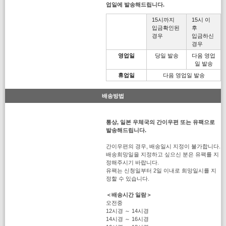
업일에 발송해드립니다.
15시까지
15시 이
입금확인된
후
경우
입금하신
경우
영업일
당일 발송
다음 영업
일 발송
휴업일
다음 영업일 발송
배송방법
통상, 일본 우체국의 간이우편 또는 유팩으로
발송해드립니다.
간이우편의 경우, 배송일시 지정이 불가합니다.
배송희망일을 지정하고 싶으신 분은 유팩를 지
정해주시기 바랍니다.
유팩는 신청일부터 2일 이내로 희망일시를 지
정할 수 있습니다.
＜배송시간 일람＞
오전중
12시경 ～ 14시경
14시경 ～ 16시경