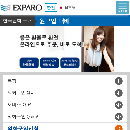
환전
日本語
원구입 택배
한국원화 구매
▶
특징
외화구입절차
서비스 개요
외화구입Ｑ＆Ａ
외화구입신청