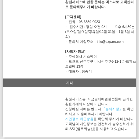
환전서비스에 관한 문의는 엑스파로 고객센터
로 문의해주시기 바랍니다.
[고객센터]
・전화：03-3359-0023
・ 접수시간 : 평일 오전 9시 ～ 오후 6시30분
(토요일/일요일/공휴일/12월 31일～1월 3일 제
외)
・문의처 메일주소：info@exparo.com
[사업자 정보]
・주식회사 시스퀘어
・도쿄도 신주쿠구 니시신주쿠6-12-1 파크웨스
트빌딩 13층
・대표자 : 정중기
기타
환전서비스는, 자금결제에관한법률에 근거한
환율거래의 대상이 아닙니다.
신청하실 때에는 반드시
「동의사항」
을 확인
하시고, 이용해주시기 바랍니다.
개인정보 취급방침
을 확인해 주시기 바랍니다.
고객님의 개인정보는 안전하게 송수신하기 위
해 SSL(암호화송신)을 사용하고 있습니다.