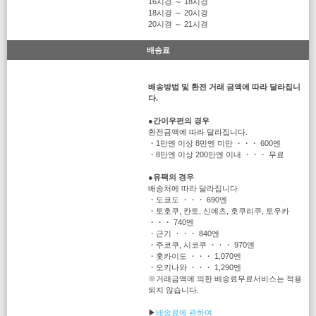
16시경 ～ 18시경
18시경 ～ 20시경
20시경 ～ 21시경
배송료
배송방법 및 환전 거래 금액에 따라 달라집니
다.
●
간이우편의 경우
환전금액에 따라 달라집니다.
・1만엔 이상 8만엔 미만 ・・・ 600엔
・8만엔 이상 200만엔 이내 ・・・ 무료
●
유팩의 경우
배송처에 따라 달라집니다.
・도쿄도 ・・・ 690엔
・토호쿠, 칸토, 신에츠, 호쿠리쿠, 토우카
・・・ 740엔
・근기 ・・・ 840엔
・주코쿠, 시코쿠 ・・・ 970엔
・홋카이도 ・・・ 1,070엔
・오키나와 ・・・ 1,290엔
※거래금액에 의한 배송료무료서비스는 적용
되지 않습니다.
▶
배송료에 관하여