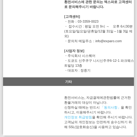
환전서비스에 관한 문의는 엑스파로 고객센터
로 문의해주시기 바랍니다.
[고객센터]
・전화：03-3359-0023
・ 접수시간 : 평일 오전 9시 ～ 오후 6시30분
(토요일/일요일/공휴일/12월 31일～1월 3일 제
외)
・문의처 메일주소：info@exparo.com
[사업자 정보]
・주식회사 시스퀘어
・도쿄도 신주쿠구 니시신주쿠6-12-1 파크웨스
트빌딩 13층
・대표자 : 정중기
기타
환전서비스는, 자금결제에관한법률에 근거한
환율거래의 대상이 아닙니다.
신청하실 때에는 반드시
「동의사항」
을 확인
하시고, 이용해주시기 바랍니다.
개인정보 취급방침
을 확인해 주시기 바랍니다.
고객님의 개인정보는 안전하게 송수신하기 위
해 SSL(암호화송신)을 사용하고 있습니다.