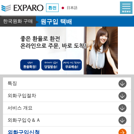
환전
日本語
원구입 택배
한국원화 구매
▶
특징
외화구입절차
서비스 개요
외화구입Ｑ＆Ａ
외화구입신청