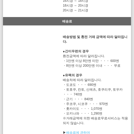
16시경 ～ 18시경
18시경 ～ 20시경
20시경 ～ 21시경
배송료
배송방법 및 환전 거래 금액에 따라 달라집니
다.
●
간이우편의 경우
환전금액에 따라 달라집니다.
・1만엔 이상 8만엔 미만 ・・・ 600엔
・8만엔 이상 200만엔 이내 ・・・ 무료
●
유팩의 경우
배송처에 따라 달라집니다.
・도쿄도 ・・・ 690엔
・토호쿠, 칸토, 신에츠, 호쿠리쿠, 토우카
・・・ 740엔
・근기 ・・・ 840엔
・주코쿠, 시코쿠 ・・・ 970엔
・홋카이도 ・・・ 1,070엔
・오키나와 ・・・ 1,290엔
※거래금액에 의한 배송료무료서비스는 적용
되지 않습니다.
▶
배송료에 관하여