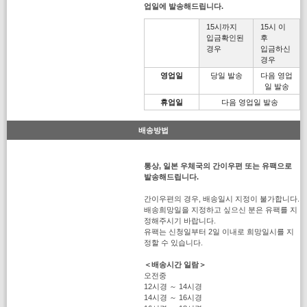
업일에 발송해드립니다.
15시까지
15시 이
입금확인된
후
경우
입금하신
경우
영업일
당일 발송
다음 영업
일 발송
휴업일
다음 영업일 발송
배송방법
통상, 일본 우체국의 간이우편 또는 유팩으로
발송해드립니다.
간이우편의 경우, 배송일시 지정이 불가합니다.
배송희망일을 지정하고 싶으신 분은 유팩를 지
정해주시기 바랍니다.
유팩는 신청일부터 2일 이내로 희망일시를 지
정할 수 있습니다.
＜배송시간 일람＞
오전중
12시경 ～ 14시경
14시경 ～ 16시경