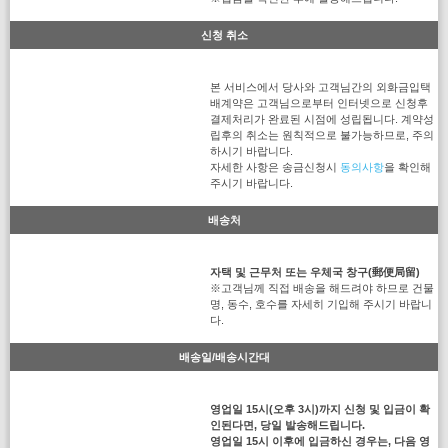
신청 취소
본 서비스에서 당사와 고객님간의 외화금입택
배계약은 고객님으로부터 인터넷으로 신청후
결제처리가 완료된 시점에 성립됩니다. 계약성
립후의 취소는 원칙적으로 불가능하므로, 주의
하시기 바랍니다.
자세한 사항은 송금신청시
동의사항
을 확인해
주시기 바랍니다.
배송처
자택 및 근무처 또는 우체국 창구(郵便局留)
※고객님께 직접 배송을 해드려야 하므로 건물
명, 동수, 호수를 자세히 기입해 주시기 바랍니
다.
배송일/배송시간대
영업일 15시(오후 3시)까지 신청 및 입금이 확
인된다면, 당일 발송해드립니다.
영업일 15시 이후에 입금하신 경우는, 다음 영