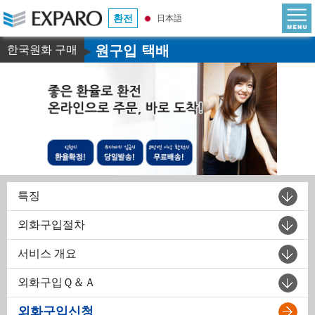
환전
日本語
원구입 택배
한국원화 구매
▶
특징
외화구입절차
서비스 개요
외화구입Ｑ＆Ａ
외화구입신청