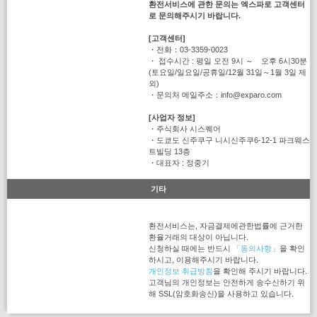
환전서비스에 관한 문의는 엑스파로 고객센터
로 문의해주시기 바랍니다.
[고객센터]
・전화：03-3359-0023
・ 접수시간 : 평일 오전 9시 ～ 오후 6시30분
(토요일/일요일/공휴일/12월 31일～1월 3일 제
외)
・문의처 메일주소：info@exparo.com
[사업자 정보]
・주식회사 시스퀘어
・도쿄도 신주쿠구 니시신주쿠6-12-1 파크웨스
트빌딩 13층
・대표자 : 정중기
기타
환전서비스는, 자금결제에관한법률에 근거한
환율거래의 대상이 아닙니다.
신청하실 때에는 반드시
「동의사항」
을 확인
하시고, 이용해주시기 바랍니다.
개인정보 취급방침
을 확인해 주시기 바랍니다.
고객님의 개인정보는 안전하게 송수신하기 위
해 SSL(암호화송신)을 사용하고 있습니다.