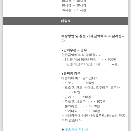
16시경 ～ 18시경
18시경 ～ 20시경
20시경 ～ 21시경
배송료
배송방법 및 환전 거래 금액에 따라 달라집니
다.
●
간이우편의 경우
환전금액에 따라 달라집니다.
・1만엔 이상 8만엔 미만 ・・・ 600엔
・8만엔 이상 200만엔 이내 ・・・ 무료
●
유팩의 경우
배송처에 따라 달라집니다.
・도쿄도 ・・・ 690엔
・토호쿠, 칸토, 신에츠, 호쿠리쿠, 토우카
・・・ 740엔
・근기 ・・・ 840엔
・주코쿠, 시코쿠 ・・・ 970엔
・홋카이도 ・・・ 1,070엔
・오키나와 ・・・ 1,290엔
※거래금액에 의한 배송료무료서비스는 적용
되지 않습니다.
▶
배송료에 관하여