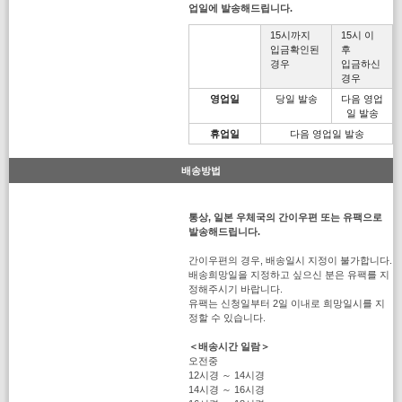
업일에 발송해드립니다.
15시까지
15시 이
입금확인된
후
경우
입금하신
경우
영업일
당일 발송
다음 영업
일 발송
휴업일
다음 영업일 발송
배송방법
통상, 일본 우체국의 간이우편 또는 유팩으로
발송해드립니다.
간이우편의 경우, 배송일시 지정이 불가합니다.
배송희망일을 지정하고 싶으신 분은 유팩를 지
정해주시기 바랍니다.
유팩는 신청일부터 2일 이내로 희망일시를 지
정할 수 있습니다.
＜배송시간 일람＞
오전중
12시경 ～ 14시경
14시경 ～ 16시경