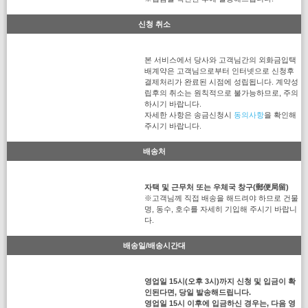
신청 취소
본 서비스에서 당사와 고객님간의 외화금입택
배계약은 고객님으로부터 인터넷으로 신청후
결제처리가 완료된 시점에 성립됩니다. 계약성
립후의 취소는 원칙적으로 불가능하므로, 주의
하시기 바랍니다.
자세한 사항은 송금신청시
동의사항
을 확인해
주시기 바랍니다.
배송처
자택 및 근무처 또는 우체국 창구(郵便局留)
※고객님께 직접 배송을 해드려야 하므로 건물
명, 동수, 호수를 자세히 기입해 주시기 바랍니
다.
배송일/배송시간대
영업일 15시(오후 3시)까지 신청 및 입금이 확
인된다면, 당일 발송해드립니다.
영업일 15시 이후에 입금하신 경우는, 다음 영