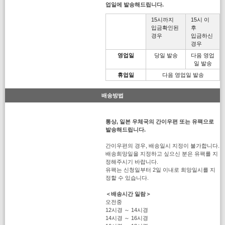
업일에 발송해드립니다.
15시까지
15시 이
입금확인된
후
경우
입금하신
경우
영업일
당일 발송
다음 영업
일 발송
휴업일
다음 영업일 발송
배송방법
통상, 일본 우체국의 간이우편 또는 유팩으로
발송해드립니다.
간이우편의 경우, 배송일시 지정이 불가합니다.
배송희망일을 지정하고 싶으신 분은 유팩를 지
정해주시기 바랍니다.
유팩는 신청일부터 2일 이내로 희망일시를 지
정할 수 있습니다.
＜배송시간 일람＞
오전중
12시경 ～ 14시경
14시경 ～ 16시경