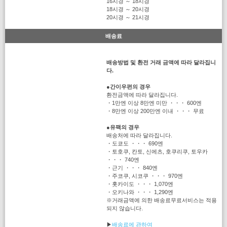
16시경 ～ 18시경
18시경 ～ 20시경
20시경 ～ 21시경
배송료
배송방법 및 환전 거래 금액에 따라 달라집니
다.
●
간이우편의 경우
환전금액에 따라 달라집니다.
・1만엔 이상 8만엔 미만 ・・・ 600엔
・8만엔 이상 200만엔 이내 ・・・ 무료
●
유팩의 경우
배송처에 따라 달라집니다.
・도쿄도 ・・・ 690엔
・토호쿠, 칸토, 신에츠, 호쿠리쿠, 토우카
・・・ 740엔
・근기 ・・・ 840엔
・주코쿠, 시코쿠 ・・・ 970엔
・홋카이도 ・・・ 1,070엔
・오키나와 ・・・ 1,290엔
※거래금액에 의한 배송료무료서비스는 적용
되지 않습니다.
▶
배송료에 관하여