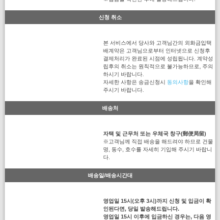
신청 취소
본 서비스에서 당사와 고객님간의 외화금입택
배계약은 고객님으로부터 인터넷으로 신청후
결제처리가 완료된 시점에 성립됩니다. 계약성
립후의 취소는 원칙적으로 불가능하므로, 주의
하시기 바랍니다.
자세한 사항은 송금신청시
동의사항
을 확인해
주시기 바랍니다.
배송처
자택 및 근무처 또는 우체국 창구(郵便局留)
※고객님께 직접 배송을 해드려야 하므로 건물
명, 동수, 호수를 자세히 기입해 주시기 바랍니
다.
배송일/배송시간대
영업일 15시(오후 3시)까지 신청 및 입금이 확
인된다면, 당일 발송해드립니다.
영업일 15시 이후에 입금하신 경우는, 다음 영