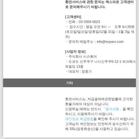
환전서비스에 관한 문의는 엑스파로 고객센터
로 문의해주시기 바랍니다.
[고객센터]
・전화：03-3359-0023
・ 접수시간 : 평일 오전 9시 ～ 오후 6시30분
(토요일/일요일/공휴일/12월 31일～1월 3일 제
외)
・문의처 메일주소：info@exparo.com
[사업자 정보]
・주식회사 시스퀘어
・도쿄도 신주쿠구 니시신주쿠6-12-1 파크웨스
트빌딩 13층
・대표자 : 정중기
기타
환전서비스는, 자금결제에관한법률에 근거한
환율거래의 대상이 아닙니다.
신청하실 때에는 반드시
「동의사항」
을 확인
하시고, 이용해주시기 바랍니다.
개인정보 취급방침
을 확인해 주시기 바랍니다.
고객님의 개인정보는 안전하게 송수신하기 위
해 SSL(암호화송신)을 사용하고 있습니다.