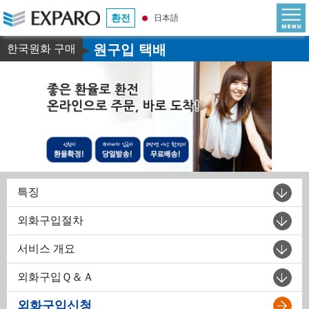
환전
日本語
원구입 택배
한국원화 구매
▶
특징
외화구입절차
서비스 개요
외화구입Ｑ＆Ａ
외화구입신청