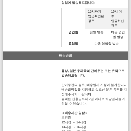
업일에 발송해드립니다.
15시까지
15시 이
입금확인된
후
경우
입금하신
경우
영업일
당일 발송
다음 영업
일 발송
휴업일
다음 영업일 발송
배송방법
통상, 일본 우체국의 간이우편 또는 유팩으로
발송해드립니다.
간이우편의 경우, 배송일시 지정이 불가합니다.
배송희망일을 지정하고 싶으신 분은 유팩를 지
정해주시기 바랍니다.
유팩는 신청일부터 2일 이내로 희망일시를 지
정할 수 있습니다.
＜배송시간 일람＞
오전중
12시경 ～ 14시경
14시경 ～ 16시경