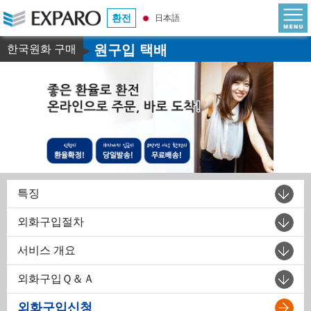
환전
日本語
원구입 택배
한국원화 구매
▶
특징
외화구입절차
서비스 개요
외화구입Ｑ＆Ａ
외화구입신청