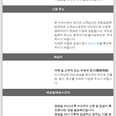
신청 취소
본 서비스에서 당사와 고객님간의 외화금입택
배계약은 고객님으로부터 인터넷으로 신청후
결제처리가 완료된 시점에 성립됩니다. 계약성
립후의 취소는 원칙적으로 불가능하므로, 주의
하시기 바랍니다.
자세한 사항은 송금신청시
동의사항
을 확인해
주시기 바랍니다.
배송처
자택 및 근무처 또는 우체국 창구(郵便局留)
※고객님께 직접 배송을 해드려야 하므로 건물
명, 동수, 호수를 자세히 기입해 주시기 바랍니
다.
배송일/배송시간대
영업일 15시(오후 3시)까지 신청 및 입금이 확
인된다면, 당일 발송해드립니다.
영업일 15시 이후에 입금하신 경우는, 다음 영