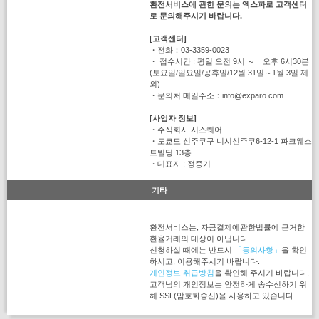
환전서비스에 관한 문의는 엑스파로 고객센터
로 문의해주시기 바랍니다.
[고객센터]
・전화：03-3359-0023
・ 접수시간 : 평일 오전 9시 ～ 오후 6시30분
(토요일/일요일/공휴일/12월 31일～1월 3일 제
외)
・문의처 메일주소：info@exparo.com
[사업자 정보]
・주식회사 시스퀘어
・도쿄도 신주쿠구 니시신주쿠6-12-1 파크웨스
트빌딩 13층
・대표자 : 정중기
기타
환전서비스는, 자금결제에관한법률에 근거한
환율거래의 대상이 아닙니다.
신청하실 때에는 반드시
「동의사항」
을 확인
하시고, 이용해주시기 바랍니다.
개인정보 취급방침
을 확인해 주시기 바랍니다.
고객님의 개인정보는 안전하게 송수신하기 위
해 SSL(암호화송신)을 사용하고 있습니다.